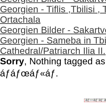
Georgien - Tiflis ,Tbilisi 
Ortachala
Georgien Bilder - Sakartv
Georgien - Sameba in Tbil
Cathedral/Patriarch Ilia II.
Sorry
, Nothing tagged a
áƒáƒœáƒ«áƒ.