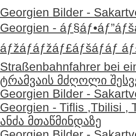
Georgien Bilder - Sakartv
Georgien - áƒ§áƒ•áƒ”áƒš
áƒžáƒáƒžáƒ£áƒšáƒáƒ áƒ£
Straßenbahnfahrer bei e
ტრამვაის მძღოლი შესვ
Georgien Bilder - Sakartv
Georgien - Tiflis ,Tbilisi
ანძა მთაწმინდაზე
Georgien Bilder - Sakartv