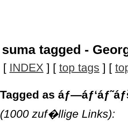
suma tagged - Georg
[
INDEX
] [
top tags
] [
to
Tagged as áƒ—áƒ‘áƒ˜áƒš
(1000 zuf�llige Links):