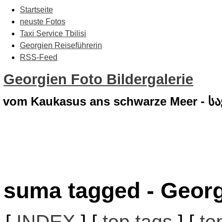
Startseite
neuste Fotos
Taxi Service Tbilisi
Georgien Reiseführerin
RSS-Feed
Georgien Foto Bildergalerie
vom Kaukasus ans schwarze Meer - 
suma tagged - Georg
[
INDEX
] [
top tags
] [
to