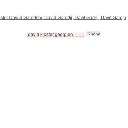
oster Dawid Garedshi, David Garedji, Davit Gareji, Davit Gareja