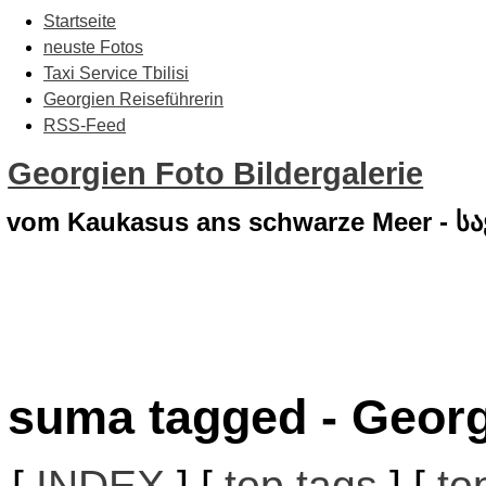
Startseite
neuste Fotos
Taxi Service Tbilisi
Georgien Reiseführerin
RSS-Feed
Georgien Foto Bildergalerie
vom Kaukasus ans schwarze Meer - 
suma tagged - Georg
[
INDEX
] [
top tags
] [
to