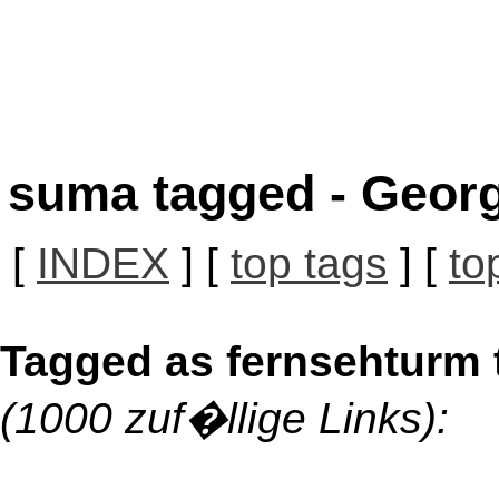
suma tagged - Georg
[
INDEX
] [
top tags
] [
to
Tagged as fernsehturm t
(1000 zuf�llige Links):