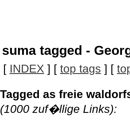
suma tagged - Georg
[
INDEX
] [
top tags
] [
to
Tagged as freie waldorfs
(1000 zuf�llige Links):