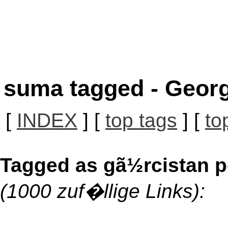
suma tagged - Georg
[
INDEX
] [
top tags
] [
to
Tagged as gã½rcistan p
(1000 zuf�llige Links):