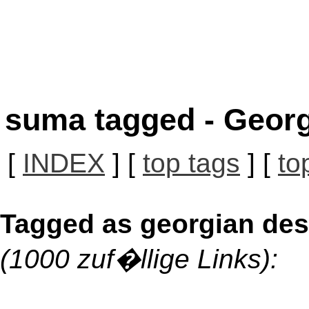
suma tagged - Georg
[
INDEX
] [
top tags
] [
to
Tagged as georgian dese
(1000 zuf�llige Links):