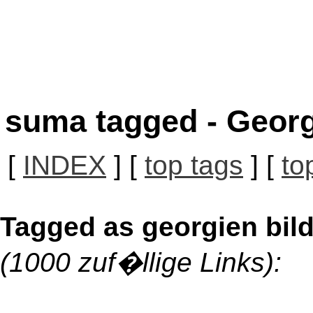
suma tagged - Georg
[
INDEX
] [
top tags
] [
to
Tagged as georgien bil
(1000 zuf�llige Links):