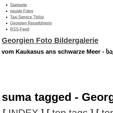
Startseite
neuste Fotos
Taxi Service Tbilisi
Georgien Reiseführerin
RSS-Feed
Georgien Foto Bildergalerie
vom Kaukasus ans schwarze Meer - 
suma tagged - Georg
[
INDEX
] [
top tags
] [
to