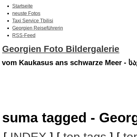
Startseite
neuste Fotos
Taxi Service Tbilisi
Georgien Reiseführerin
RSS-Feed
Georgien Foto Bildergalerie
vom Kaukasus ans schwarze Meer - 
suma tagged - Georg
[
INDEX
] [
top tags
] [
to