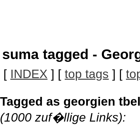
suma tagged - Georg
[
INDEX
] [
top tags
] [
to
Tagged as georgien tbel
(1000 zuf�llige Links):