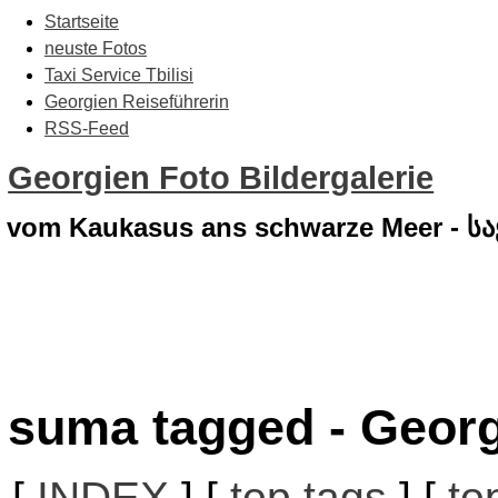
Startseite
neuste Fotos
Taxi Service Tbilisi
Georgien Reiseführerin
RSS-Feed
Georgien Foto Bildergalerie
vom Kaukasus ans schwarze Meer - 
suma tagged - Georg
[
INDEX
] [
top tags
] [
to