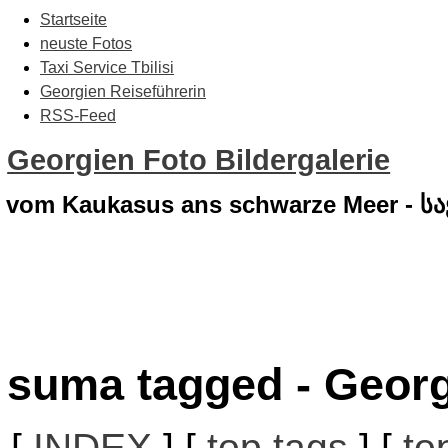
Startseite
neuste Fotos
Taxi Service Tbilisi
Georgien Reiseführerin
RSS-Feed
Georgien Foto Bildergalerie
vom Kaukasus ans schwarze Meer - 
suma tagged - Georg
[
INDEX
] [
top tags
] [
to