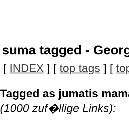
suma tagged - Georg
[
INDEX
] [
top tags
] [
to
Tagged as jumatis mam
(1000 zuf�llige Links):