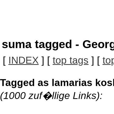
suma tagged - Georg
[
INDEX
] [
top tags
] [
to
Tagged as lamarias kos
(1000 zuf�llige Links):