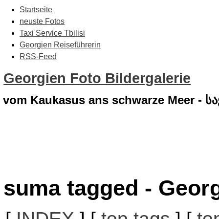
Startseite
neuste Fotos
Taxi Service Tbilisi
Georgien Reiseführerin
RSS-Feed
Georgien Foto Bildergalerie
vom Kaukasus ans schwarze Meer - 
suma tagged - Georg
[
INDEX
] [
top tags
] [
to