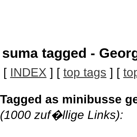
suma tagged - Georg
[
INDEX
] [
top tags
] [
to
Tagged as minibusse g
(1000 zuf�llige Links):