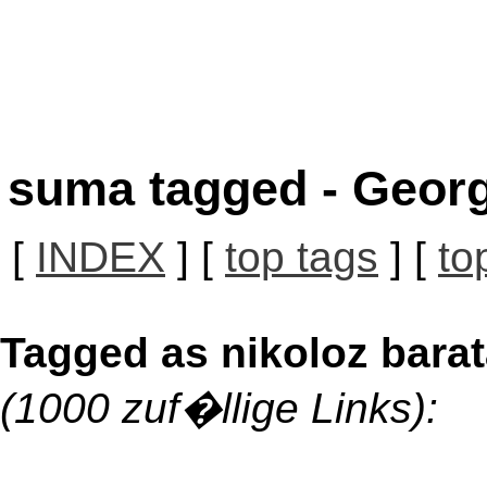
suma tagged - Georg
[
INDEX
] [
top tags
] [
to
Tagged as nikoloz barat
(1000 zuf�llige Links):