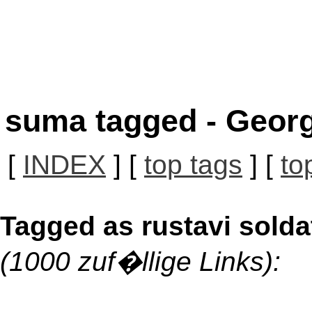
suma tagged - Georg
[
INDEX
] [
top tags
] [
to
Tagged as rustavi solda
(1000 zuf�llige Links):