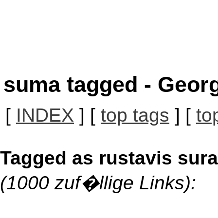
suma tagged - Georg
[
INDEX
] [
top tags
] [
to
Tagged as rustavis sura
(1000 zuf�llige Links):