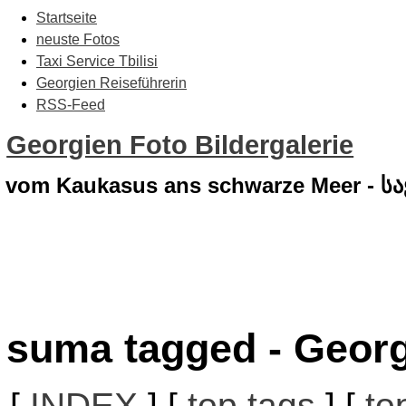
Startseite
neuste Fotos
Taxi Service Tbilisi
Georgien Reiseführerin
RSS-Feed
Georgien Foto Bildergalerie
vom Kaukasus ans schwarze Meer - 
suma tagged - Georg
[
INDEX
] [
top tags
] [
to