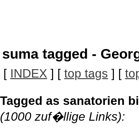
suma tagged - Georg
[
INDEX
] [
top tags
] [
to
Tagged as sanatorien bi
(1000 zuf�llige Links):