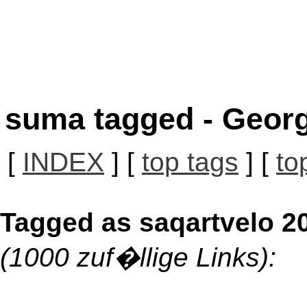
suma tagged - Georg
[
INDEX
] [
top tags
] [
to
Tagged as saqartvelo 2
(1000 zuf�llige Links):