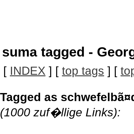
suma tagged - Georg
[
INDEX
] [
top tags
] [
to
Tagged as schwefelbã¤
(1000 zuf�llige Links):