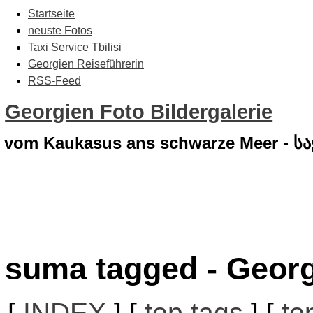
Startseite
neuste Fotos
Taxi Service Tbilisi
Georgien Reiseführerin
RSS-Feed
Georgien Foto Bildergalerie
vom Kaukasus ans schwarze Meer - 
suma tagged - Georg
[
INDEX
] [
top tags
] [
to