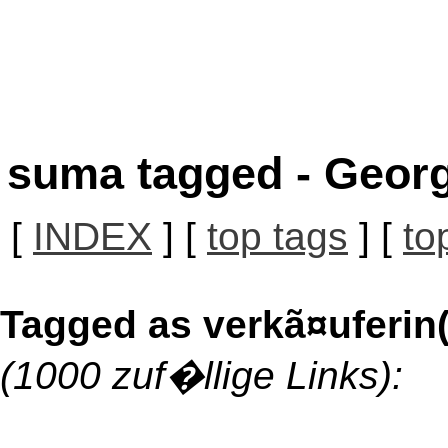
suma tagged - Georg
[
INDEX
] [
top tags
] [
to
Tagged as verkã¤uferin(
(1000 zuf�llige Links):