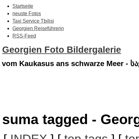
Startseite
neuste Fotos
Taxi Service Tbilisi
Georgien Reiseführerin
RSS-Feed
Georgien Foto Bildergalerie
vom Kaukasus ans schwarze Meer - 
suma tagged - Georg
[
INDEX
] [
top tags
] [
to