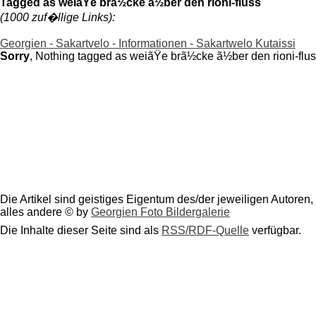
Tagged as weiãŸe brã½cke ã½ber den rioni-fluss
(1000 zuf�llige Links):
Georgien - Sakartvelo - Informationen - Sakartwelo Kutaissi
Sorry
, Nothing tagged as weiãŸe brã½cke ã½ber den rioni-flus
Die Artikel sind geistiges Eigentum des/der jeweiligen Autoren,
alles andere © by
Georgien Foto Bildergalerie
Die Inhalte dieser Seite sind als
RSS/RDF-Quelle
verfügbar.