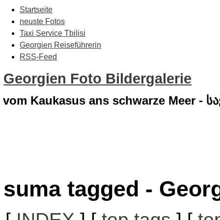
Startseite
neuste Fotos
Taxi Service Tbilisi
Georgien Reiseführerin
RSS-Feed
Georgien Foto Bildergalerie
vom Kaukasus ans schwarze Meer - 
suma tagged - Georg
[
INDEX
] [
top tags
] [
to