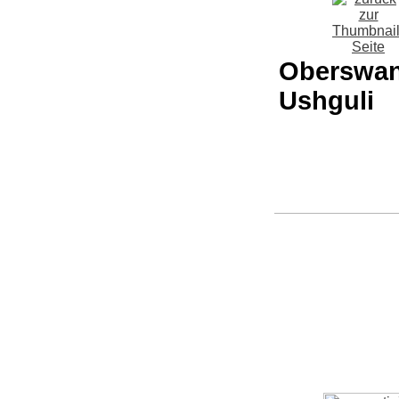
Oberswane
Ushguli