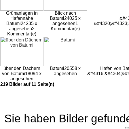
Grünanlagen in
Blick nach
Hafennähe
Batumi
24025 x
&#4
Batumi
24235 x
angesehen
1
&#4320;&#4323;
angesehen
2
Kommentar(e)
Kommentar(e)
über den Dächern
Batumi
20558 x
Hafen von Ba
von Batumi
18094 x
angesehen
&#4316;&#4304;&#
angesehen
219 Bilder auf 11 Seite(n)
Sie haben Bilder gefund