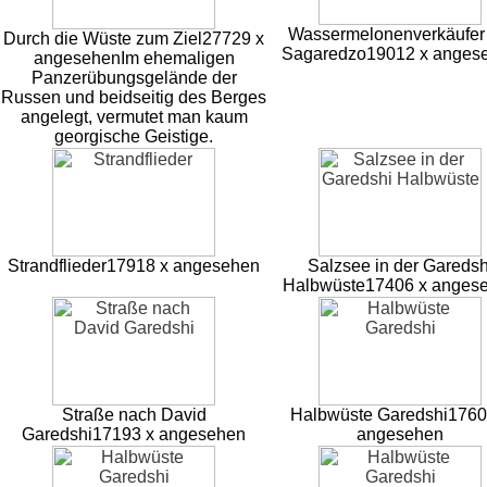
Wassermelonenverkäufer 
Durch die Wüste zum Ziel
27729 x
Sagaredzo
19012 x anges
angesehen
Im ehemaligen
Panzerübungsgelände der
Russen und beidseitig des Berges
angelegt, vermutet man kaum
georgische Geistige.
Strandflieder
17918 x angesehen
Salzsee in der Garedsh
Halbwüste
17406 x anges
Straße nach David
Halbwüste Garedshi
1760
Garedshi
17193 x angesehen
angesehen