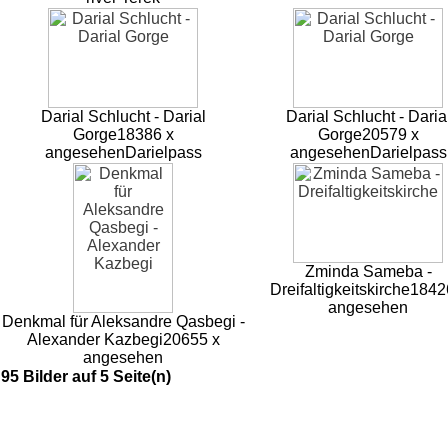
Darial Schlucht - Darial
Darial Schlucht - Daria
Gorge
18386 x
Gorge
20579 x
angesehen
Darielpass
angesehen
Darielpass
Zminda Sameba -
Dreifaltigkeitskirche
1842
angesehen
Denkmal für Aleksandre Qasbegi -
Alexander Kazbegi
20655 x
angesehen
95 Bilder auf 5 Seite(n)