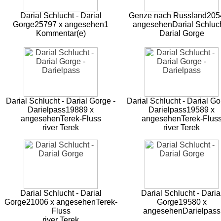
Darial Schlucht - Darial
Genze nach Russland
205
Gorge
25797 x angesehen
1
angesehen
Darial Schluch
Kommentar(e)
Darial Gorge
Darial Schlucht - Darial Gorge -
Darial Schlucht - Darial Go
Darielpass
19889 x
Darielpass
19589 x
angesehen
Terek-Fluss
angesehen
Terek-Flus
river Terek
river Terek
Darial Schlucht - Darial
Darial Schlucht - Daria
Gorge
21006 x angesehen
Terek-
Gorge
19580 x
Fluss
angesehen
Darielpass
river Terek