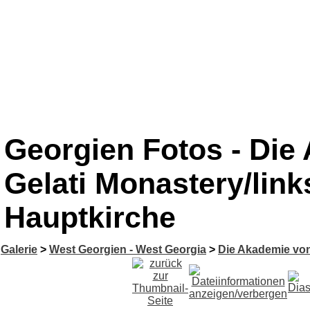
Georgien Fotos - Die 
Gelati Monastery/link
Hauptkirche
Galerie
>
West Georgien - West Georgia
>
Die Akademie von 