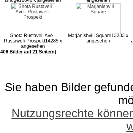
Bridge
16048 x angesehen
angesehen
Shota Rustaveli Ave -
Marjanishvili Square
13233 x
Rustaweli-Prospekt
14285 x
angesehen
angesehen
406 Bilder auf 21 Seite(n)
Sie haben Bilder gefund
mö
Nutzungsrechte könne
w