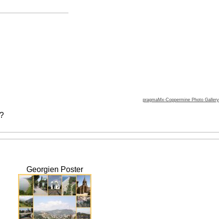
pragmaMx-Coppermine Photo Gallery
 ?
Georgien Poster