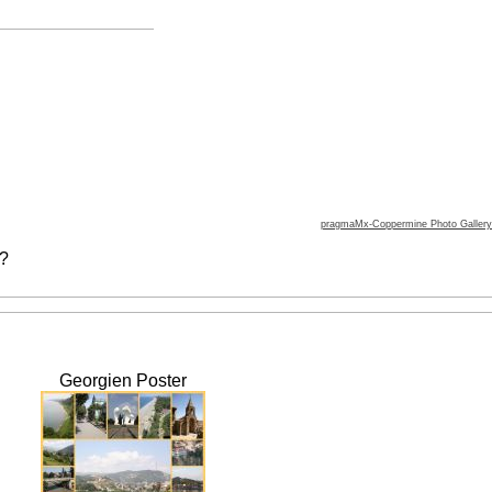
pragmaMx-Coppermine Photo Gallery
 ?
Georgien Poster