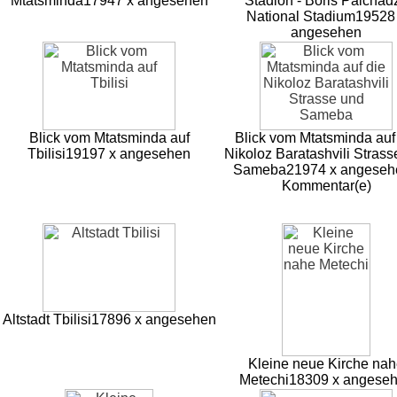
Mtatsminda
17947 x angesehen
Stadion - Boris Paichad
National Stadium
19528
angesehen
Blick vom Mtatsminda auf
Blick vom Mtatsminda auf
Tbilisi
19197 x angesehen
Nikoloz Baratashvili Strass
Sameba
21974 x angeseh
Kommentar(e)
Altstadt Tbilisi
17896 x angesehen
Kleine neue Kirche na
Metechi
18309 x angese