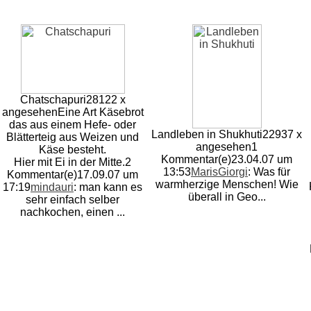
Chatschapuri
28122 x
angesehen
Eine Art Käsebrot
das aus einem Hefe- oder
Landleben in Shukhuti
22937 x
Blätterteig aus Weizen und
angesehen
1
Käse besteht.
Kommentar(e)
23.04.07 um
Hier mit Ei in der Mitte.
2
13:53
MarisGiorgi
: Was für
Kommentar(e)
17.09.07 um
warmherzige Menschen! Wie
17:19
mindauri
: man kann es
überall in Geo...
sehr einfach selber
nachkochen, einen ...