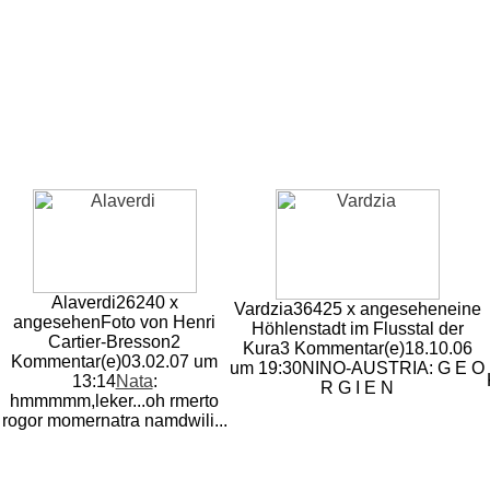
Alaverdi
26240 x
Vardzia
36425 x angesehen
eine
angesehen
Foto von Henri
Höhlenstadt im Flusstal der
Cartier-Bresson
2
Kura
3 Kommentar(e)
18.10.06
Kommentar(e)
03.02.07 um
um 19:30
NINO-AUSTRIA: G E O
13:14
Nata
:
R G I E N
hmmmmm,leker...oh rmerto
rogor momernatra namdwili...