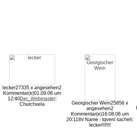
lecker
27335 x angesehen
2
Kommentar(e)
01.09.06 um
12:40
Der_Webmaster
:
Georgischer Wein
25856 x
Churchxela
angesehen
2
Kommentar(e)
16.08.06 um
20:11
Ihr Name - tqveni sacheli:
lecker!!!!!!!