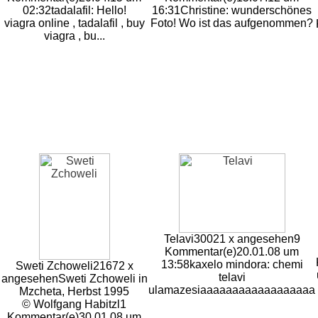
02:32
tadalafil: Hello!
16:31
Christine: wunderschönes
viagra online , tadalafil , buy
Foto! Wo ist das aufgenommen?
viagra , bu...
Telavi
30021 x angesehen
9
Kommentar(e)
20.01.08 um
13:58
kaxelo mindora: chemi
Sweti Zchoweli
21672 x
telavi
angesehen
Sweti Zchoweli in
ulamazesiaaaaaaaaaaaaaaaaaa
Mzcheta, Herbst 1995
© Wolfgang Habitzl
1
Kommentar(e)
30.01.08 um