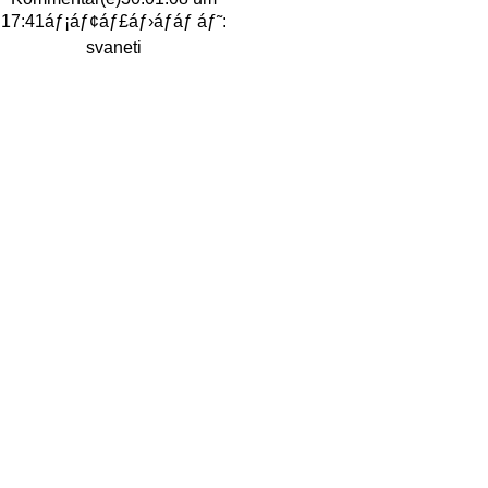
17:41
áƒ¡áƒ¢áƒ£áƒ›áƒáƒ áƒ˜:
svaneti