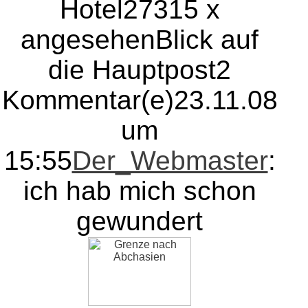
Hotel
27315 x
angesehen
Blick auf
die Hauptpost
2
Kommentar(e)
23.11.08
um
15:55
Der_Webmaster
:
ich hab mich schon
gewundert