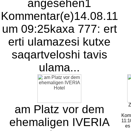
angesehen
1
Kommentar(e)
14.08.11
um 09:25
kaxa 777: ert
erti ulamazesi kutxe
saqartveloshi tavis
ulama...
Z
am Platz vor dem
Kom
ehemaligen IVERIA
11:1
es