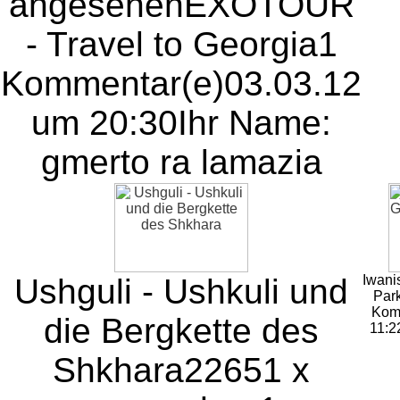
angesehen
EXOTOUR
- Travel to Georgia
1
Kommentar(e)
03.03.12
um 20:30
Ihr Name:
gmerto ra lamazia
Ushguli - Ushkuli und
Iwani
Par
Kom
die Bergkette des
11:2
Shkhara
22651 x