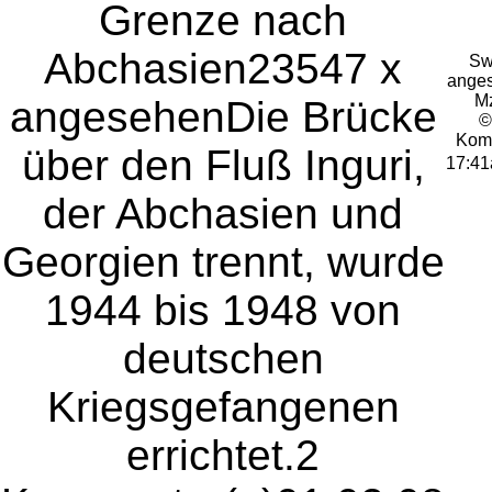
Grenze nach
Abchasien
23547 x
Sw
ange
Mz
angesehen
Die Brücke
©
Kom
über den Fluß Inguri,
17:41
der Abchasien und
Georgien trennt, wurde
1944 bis 1948 von
deutschen
Kriegsgefangenen
errichtet.
2