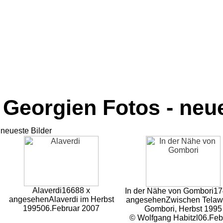
Georgien Fotos - neue
neueste Bilder
Alaverdi
16688 x
In der Nähe von Gombori
17
angesehen
Alaverdi im Herbst
angesehen
Zwischen Telaw
1995
06.Februar 2007
Gombori, Herbst 1995
© Wolfgang Habitzl
06.Feb