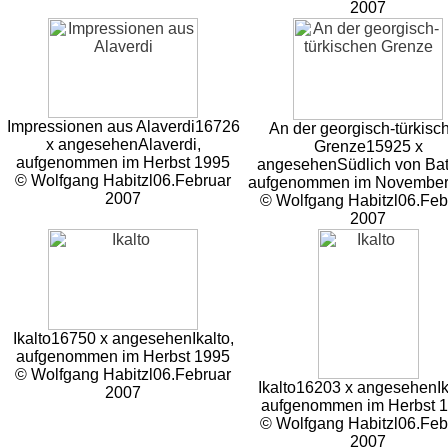
2007
Impressionen aus Alaverdi
16726
An der georgisch-türkisc
x angesehen
Alaverdi,
Grenze
15925 x
aufgenommen im Herbst 1995
angesehen
Südlich von Ba
© Wolfgang Habitzl
06.Februar
aufgenommen im November
2007
© Wolfgang Habitzl
06.Feb
2007
Ikalto
16750 x angesehen
Ikalto,
aufgenommen im Herbst 1995
© Wolfgang Habitzl
06.Februar
Ikalto
16203 x angesehen
I
2007
aufgenommen im Herbst 
© Wolfgang Habitzl
06.Feb
2007