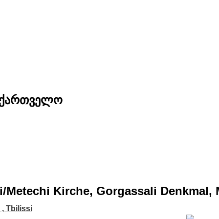
საქართველო
issi/Metechi Kirche, Gorgassali Denkmal,
i , Tbilissi