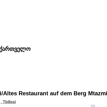
საქართველო
issi/Altes Restaurant auf dem Berg Mtazm
i , Tbilissi