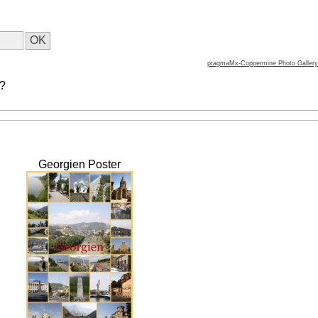
pragmaMx-Coppermine Photo Gallery
 ?
Georgien Poster