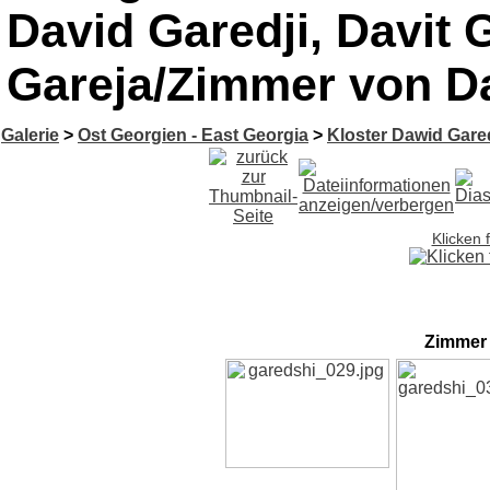
David Garedji, Davit G
Gareja/Zimmer von D
Galerie
>
Ost Georgien - East Georgia
>
Kloster Dawid Gareds
Klicken 
Zimmer 