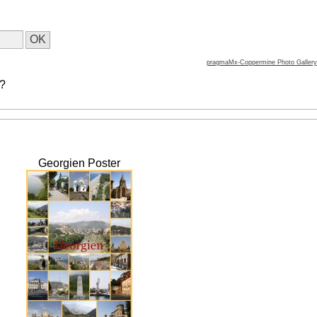
pragmaMx-Coppermine Photo Gallery
 ?
Georgien Poster