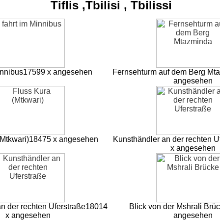
Tiflis ,Tbilisi , Tbilissi
innibus
17599 x angesehen
Fernsehturm auf dem Berg Mt
angesehen
(Mtkwari)
18475 x angesehen
Kunsthändler an der rechten U
x angesehen
n der rechten Uferstraße
18014
Blick von der Mshrali Brü
x angesehen
angesehen