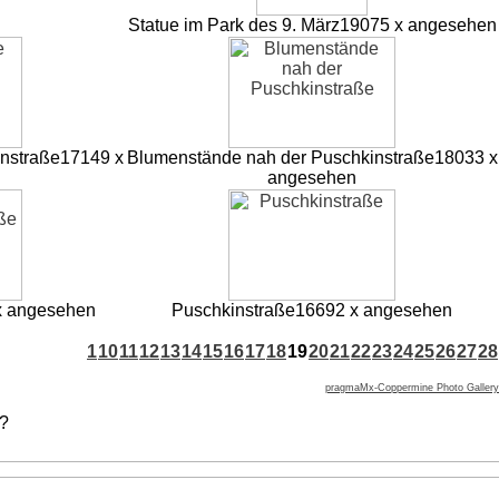
Statue im Park des 9. März
19075 x angesehen
nstraße
17149 x
Blumenstände nah der Puschkinstraße
18033 x
angesehen
x angesehen
Puschkinstraße
16692 x angesehen
1
10
11
12
13
14
15
16
17
18
19
20
21
22
23
24
25
26
27
28
pragmaMx-Coppermine Photo Gallery
 ?