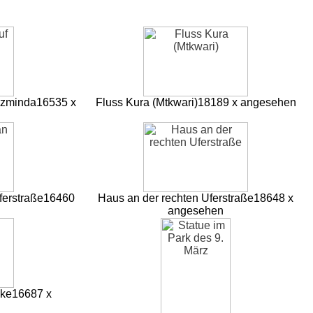
azminda
16535 x
Fluss Kura (Mtkwari)
18189 x angesehen
ferstraße
16460
Haus an der rechten Uferstraße
18648 x
angesehen
cke
16687 x