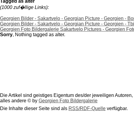
Tagged as alter
(1000 zuf�llige Links):
Georgien Bilder - Sakartvelo - Georgian Picture - Georgien - B
Georgien Bilder - Sakartvelo - Georgian Picture - Georgien - Tbilis
Georgien Foto Bildergalerie Sakartvelo Pictures - Georgien Fot
Sorry
, Nothing tagged as alter.
Die Artikel sind geistiges Eigentum des/der jeweiligen Autoren,
alles andere © by
Georgien Foto Bildergalerie
Die Inhalte dieser Seite sind als
RSS/RDF-Quelle
verfügbar.