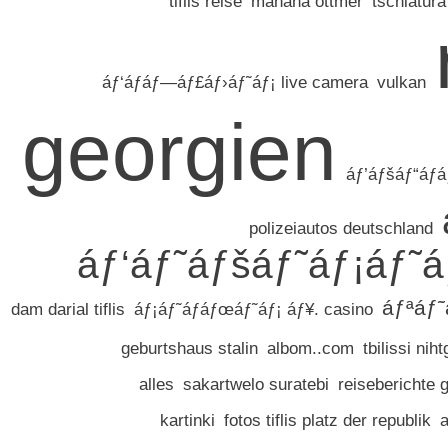
tiflis reise
manana ottmer
tschiatura
áƒ‘áƒáƒ—áƒ£áƒ›áƒ˜áƒ¡ live camera
vulkan
georgien
áƒ’áƒšáƒ“áƒ
polizeiautos deutschland
áƒ‘áƒ˜áƒšáƒ˜áƒ¡áƒ˜á
áƒªáƒ
dam darial tiflis
áƒ¡áƒ˜áƒáƒœáƒ˜áƒ¡ áƒ¥. casino
geburtshaus stalin
albom..com
tbilissi niht
alles
sakartwelo suratebi
reiseberichte 
kartinki
fotos tiflis platz der republik
a