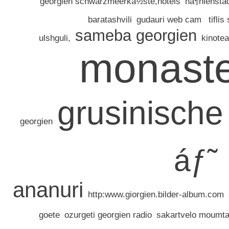
georgien schwarzmeerkã½ste,hotels
hã¶hlensta
baratashvili
gudauri web cam
tifli
sameba georgien
ulshguli,
kinotea
monaste
grusinische
georgien
áƒ˜
ananuri
http:www.giorgien.bilder-album.com
goete
ozurgeti georgien radio
sakartvelo moumta