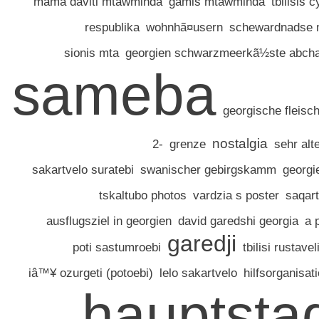
mama daviti mtawminda
gamis mtawminda
tbilisis 
respublika
wohnhã¤usern
schewardnadse 
sionis mta
georgien schwarzmeerkã½ste abcha
sameba
georgische fleisc
nostalgia
2-
grenze
sehr al
sakartvelo suratebi
swanischer gebirgskamm
georgi
tskaltubo photos
vardzia s poster
saqart
ausflugsziel in georgien
david garedshi georgia
a 
garedji
poti sastumroebi
tbilisi rustave
iâ™¥ ozurgeti (potoebi)
lelo sakartvelo
hilfsorganisatio
hauptsta