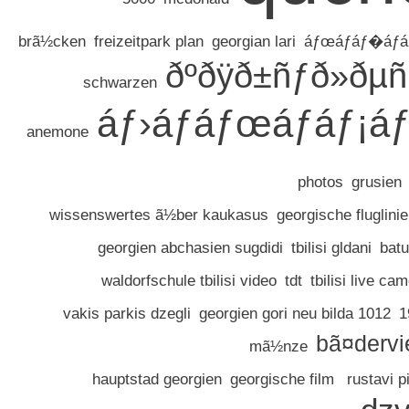
brã½cken
freizeitpark plan
georgian lari
áƒœáƒáƒ�áƒá
ðºðÿð±ñƒð»ðµñ
schwarzen
áƒ›áƒáƒœáƒáƒ¡á
anemone
photos
grusien
wissenswertes ã½ber kaukasus
georgische fluglinie
georgien abchasien sugdidi
tbilisi gldani
bat
waldorfschule tbilisi video
tdt
tbilisi live ca
vakis parkis dzegli
georgien gori neu bilda 1012
1
bã¤dervie
mã½nze
hauptstad georgien
georgische film
rustavi p