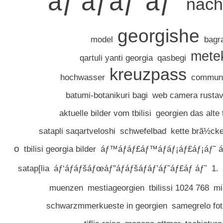
áƒ‘áƒáƒ¨áƒ˜
nach
georgishe
model
bagra
mete
qartuli yanti georgia
qasbegi
kreuzpass
hochwasser
communi
batumi-botanikuri bagi
web camera rustav
aktuelle bilder vom tbilisi
georgien das alte t
satapli saqartveloshi
schwefelbad
kette brã½cke 
o
tbilisi georgia bilder
áƒ™áƒáƒ£áƒ™áƒáƒ¡áƒ£áƒ¡áƒ˜ á
satap[lia
áƒ‘áƒáƒšáƒœáƒ”áƒáƒšáƒáƒ’áƒ˜áƒ£áƒ áƒ˜
1.
muenzen
mestiageorgien
tbilissi 1024 768
mi
schwarzmmerkueste in georgien
samegrelo fo