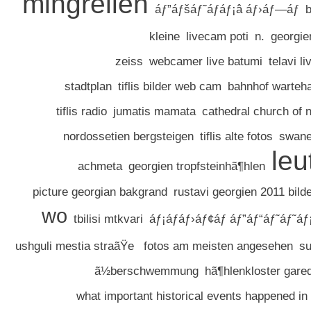
mingrelien
áƒ”áƒšáƒ˜áƒáƒ¡â áƒ›áƒ—áƒ
b
kleine
livecam poti
n.
georgie
zeiss
webcamer live batumi
telavi l
stadtplan
tiflis bilder web cam
bahnhof warteha
tiflis radio
jumatis mamata
cathedral church of 
nordossetien bergsteigen
tiflis alte fotos
swane
leu
achmeta
georgien tropfsteinhã¶hlen
picture georgian bakgrand
rustavi georgien 2011 bild
wo
tbilisi mtkvari
áƒ¡áƒáƒ›áƒ¢áƒ áƒ”áƒ“áƒ˜áƒ˜áƒ
ushguli mestia straãŸe
fotos am meisten angesehen
su
ã½berschwemmung
hã¶hlenkloster gare
what important historical events happened in