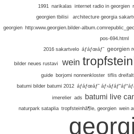
1991
narikalas
internet radio in georgien
georgien tbilisi
architecture georgia sakart
georgien
http:www.georgien.bilder-album.comrepublic_geo
pos-694.html
georgien r
2016 sakartvelo
áƒáƒœáƒ˜
tropfstei
wein
bilder neues rustavi
guide
borjomi nonnenkloster
tiflis dreifal
batumi bilder batumi 2012
áƒáƒœáƒ˜ áƒ›áƒáƒ”áƒ“á
batumi live c
imerelier
ads
naturpark sataplia
tropfsteinhã¶le, georgien
wein a
georg