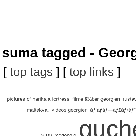
suma tagged - Georg
[
top tags
] [
top links
]
pictures of narikala fortress
filme ã½ber georgien
rusta
maltakva,
videos georgien
áƒ‘áƒáƒ—áƒ£áƒ›áƒ˜
quch
5000
mcdonald