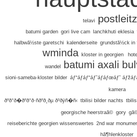
postleit
telavi
batumi garden
gori live cam
lanchkhuti eklesia
halbwã½ste garetschi
kalenderseite
grundstã½ck in t
wminda
kloster in georgien
hote
batumi axali bul
wandel
sioni-sameba-kloster bilder
áƒ“áƒáƒ“áƒ˜áƒáƒœáƒ˜ áƒžáƒ
kamera
ðºð°ð�ðºð°ð·ñðºð¸ðµ ð³ðÿñ�ñ‹
tbilisi bilder nachts
tbili
georgische heerstraã©
gory
gã©
reiseberichte georgien wissenswertes
2nd war monument 
hã¶hlenkloster