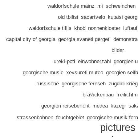
waldorfschule mainz
mi
schweinchen
old tbilisi
sacartvelo
kutaisi georg
waldorfschule tiflis
khobi nonnenkloster
luftau
capital city of georgia
georgia svaneti gergeti
demonstrat
bilder
ureki-poti
einwohnerzahl
georgien 
georgische music
xevsureti mutco
georgien seil
russische
georgische fernseh
zugdidi krie
brã½ckenbau
freilich
georgien reisebericht
medea
kazegi
saka
strassenbahnen
feuchtgebiet
georgische musik fer
pictures