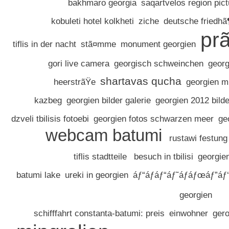
bakhmaro georgia
saqartvelos region pic
kobuleti hotel kolkheti
ziche
deutsche friedhã
pr
tiflis in der nacht
stã¤mme
monument georgien
gori live camera
georgisch schweinchen
geor
shartavas qucha
heerstrãŸe
georgien m
kazbeg
georgien bilder galerie
georgien 2012 bilde
dzveli tbilisis fotoebi
georgien fotos schwarzen meer
ge
webcam batumi
rustawi festung
tiflis stadtteile
besuch in tbilisi
georgien
batumi lake
ureki in georgien
áƒ“áƒáƒ“áƒ˜áƒáƒœáƒ”áƒ
georgien
schifffahrt constanta-batumi: preis
einwohner
gero