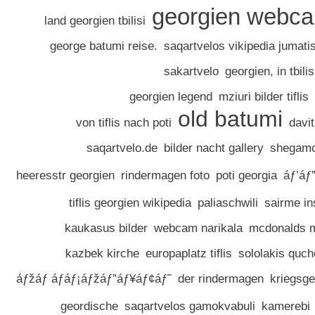
georgien webc
land georgien tbilisi
george batumi reise.
saqartvelos vikipedia jumati
sakartvelo
georgien, in tbili
georgien legend
mziuri bilder tiflis
old batumi
von tiflis nach poti
davit
saqartvelo.de
bilder nacht gallery
shegamc
heeresstr georgien
rindermagen foto
poti georgia
áƒ’áƒ
tiflis georgien wikipedia
paliaschwili
sairme ins
kaukasus bilder
webcam narikala
mcdonalds me
kazbek kirche
europaplatz tiflis
sololakis quch
áƒžáƒ áƒáƒ¡áƒžáƒ”áƒ¥áƒ¢áƒ˜
der rindermagen
kriegsge
geordische
saqartvelos gamokvabuli
kamerebi