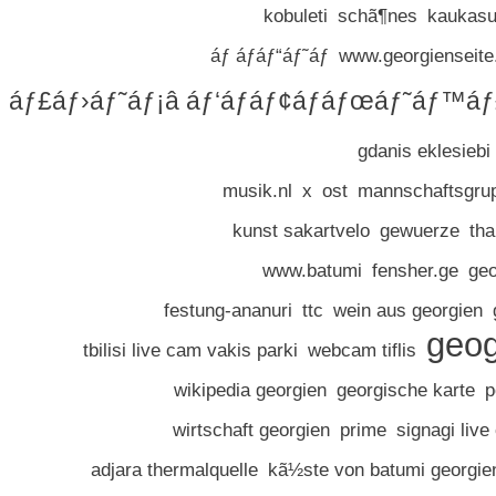
kobuleti
schã¶nes
kaukasu
áƒ áƒáƒ“áƒ˜áƒ
www.georgienseite
áƒ£áƒ›áƒ˜áƒ¡â áƒ‘áƒáƒ¢áƒáƒœáƒ˜áƒ™áƒ£
gdanis eklesiebi
musik.nl
x
ost
mannschaftsgrup
kunst sakartvelo
gewuerze
tha
www.batumi
fensher.ge
geo
festung-ananuri
ttc
wein aus georgien
geog
tbilisi live cam vakis parki
webcam tiflis
wikipedia georgien
georgische karte
p
wirtschaft georgien
prime
signagi liv
adjara thermalquelle
kã½ste von batumi georgie