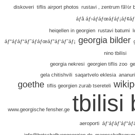
diskoveri
tiflis airport photos
rustavi , zentrum fã½r
áƒâ áƒ›áƒáƒœáƒáƒ¡áƒ¢á
heiqellen in georgien
rustavi batumi
l
georgia bilder
áƒ“áƒáƒ“áƒ˜áƒáƒœáƒ”áƒ‘áƒ˜áƒ¡
nino tbilisi
georgia nekresi
georgien tiflis zoo
ge
gela chitishvili
saqartvelo eklesia
ananur
wikip
goethe
tiflis georgien zurab tsereteli
tbilisi
www.georgische fensher.ge
aeroporti
áƒ‘áƒáƒ’áƒ“áƒ
info@botschaftvongeorgien.de
mannschaftsgrup