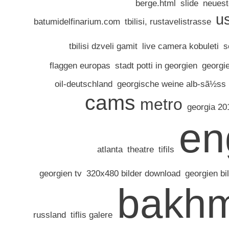
berge.html
slide
neuest
u
batumidelfinarium.com
tbilisi, rustavelistrasse
tbilisi dzveli gamit
live camera kobuleti
s
flaggen europas
stadt potti in georgien
georgie
oil-deutschland
georgische weine alb-sã½ss
cams
metro
georgia 201
en
atlanta
theatre
tifils
georgien tv
320x480 bilder download
georgien bi
bakh
russland
tiflis galere