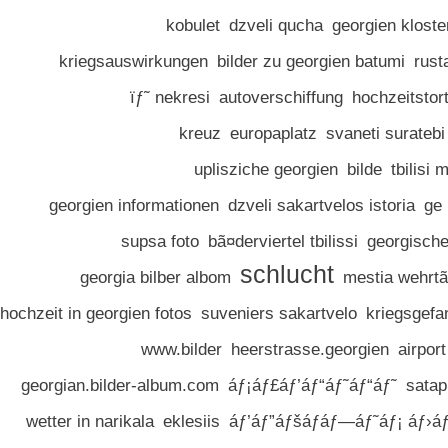
kobulet
dzveli qucha
georgien klost
kriegsauswirkungen
bilder zu georgien batumi
rust
ïƒ˜ nekresi
autoverschiffung
hochzeitstor
kreuz
europaplatz
svaneti suratebi
uplisziche georgien
bilde
tbilisi 
georgien informationen
dzveli sakartvelos istoria
ge
supsa foto
bã¤derviertel tbilissi
georgisch
schlucht
georgia bilber albom
mestia wehrt
hochzeit in georgien fotos
suveniers sakartvelo
kriegsgefa
www.bilder
heerstrasse.georgien
airport 
georgian.bilder-album.com
áƒ¡áƒ£áƒ’áƒ“áƒ˜áƒ“áƒ˜
satap
wetter in narikala
eklesiis
áƒ’áƒ”áƒšáƒáƒ—áƒ˜áƒ¡ áƒ›áƒ