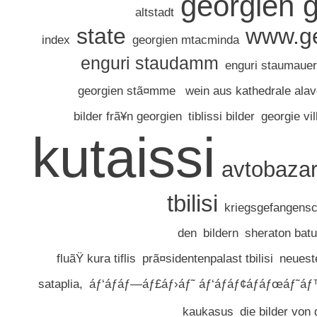
georgien g
altstadt
state
www.ge
index
georgien mtacminda
enguri staudamm
enguri staumauer
georgien stã¤mme
wein aus kathedrale alav
bilder frã¥n georgien
tiblissi bilder
georgie vil
kutaissi
avtobazar
tbilisi
kriegsgefangensch
den
bildern
sheraton bat
fluãŸ kura tiflis
prã¤sidentenpalast tbilisi
neueste
sataplia,
áƒ‘áƒáƒ—áƒ£áƒ›áƒ˜ áƒ‘áƒáƒ¢áƒáƒœáƒ˜áƒ
kaukasus
die bilder von