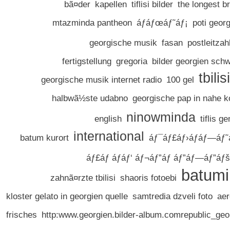
bã¤der
kapellen
tiflisi bilder
the longest b
mtazminda pantheon
áƒáƒœáƒ˜áƒ¡
poti geor
georgische musik
fasan
postleitzah
fertigstellung
gregoria
bilder georgien sch
tbili
georgische musik internet radio
100 gel
halbwã½ste udabno
georgische pap in nahe k
ninowminda
english
tiflis g
international
batum kurort
áƒ¯áƒ£áƒ›áƒáƒ—áƒ˜á
áƒ£áƒ áƒáƒ‘ áƒ¬áƒ”áƒ áƒ”áƒ—áƒ”áƒšá
batumi
zahnã¤rzte tbilisi
shaoris fotoebi
kloster gelato in georgien quelle
samtredia dzveli foto
aer
frisches
http:www.georgien.bilder-album.comrepublic_geo