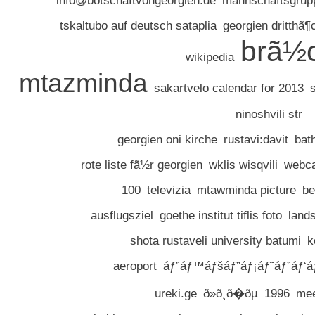
tskaltubo auf deutsch sataplia
georgien dritthã¶
brã½
wikipedia
mtazminda
sakartvelo calendar for 2013
s
ninoshvili str
georgien oni kirche
rustavi:davit
bat
rote liste fã½r georgien
wklis wisqvili
webca
100
televizia
mtawminda picture
be
ausflugsziel
goethe institut tiflis foto
land
shota rustaveli university batumi
k
aeroport
áƒ”áƒ™áƒšáƒ”áƒ¡áƒ˜áƒ”áƒ‘áƒ˜
ureki.ge
ð»ð¸ð�ðµ
1996
mee