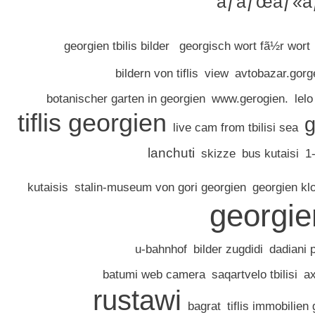
áƒáƒœáƒ«áƒ
georgien tbilis bilder
georgisch wort fã½r wort
bildern von tiflis
view
avtobazar.gorg
botanischer garten in georgien
www.gerogien.
lel
tiflis georgien
g
live cam from tbilisi sea
lanchuti
skizze
bus kutaisi
1-
kutaisis
stalin-museum von gori georgien
georgien klo
georgie
u-bahnhof
bilder zugdidi
dadiani 
batumi web camera
saqartvelo tbilisi
ax
rustawi
bagrat
tiflis immobilien 