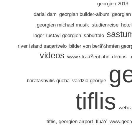
georgien 2013
darial dam
georgian builder-album
georgian 
georgien michael musik
studienreise
hotel
sastum
lager rustavi georgien
saburtalo
river island saqartvelo
bilder von berã½hmten geor
videos
www.straãŸenbahn
demos
b
ge
baratashvilis qucha
vardzia georgie
tiflis
webca
tiflis, georgien airport
fluãŸ
www.georg