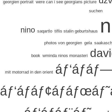
dzv
georgien portrait
were can i see georgians picture
suchen
n
nino
saqartlo
tiflis stalin geburtshaus
photos von georgien
gela
saakasch
dav
book
wminda ninos monasteri
áƒ‘áƒáƒ
mit motorrad in den orient
áƒ‘áƒáƒ¢áƒáƒœáƒ