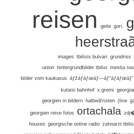
reisen
g
geile
gori.
heerstra
images
tbilisis bulvari
grundriss
union
hintergrundbilder tbilisi
mestia sw
bilder vom kaukasus
áƒžáƒáƒœáƒ—áƒ”áƒáƒœáƒ˜
kutaisi bahnhof
x gremi
georgia
georgien in bildern
halbwã½sten
(live
g
ortachala
georgien reise fotos
zdj
houses
georgische online radio
zahnarzt tbilis