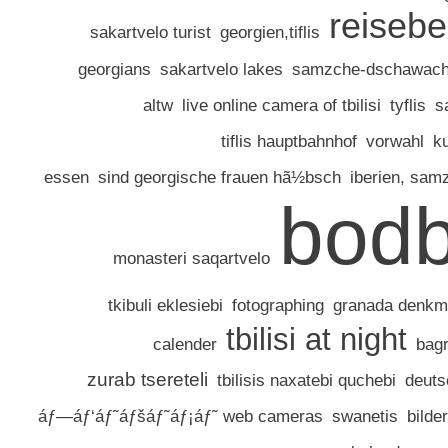
reisebe
sakartvelo turist
georgien,tiflis
georgians
sakartvelo lakes
samzche-dschawache
altw
live online camera of tbilisi
tyflis
s
tiflis hauptbahnhof
vorwahl
ku
essen
sind georgische frauen hã½bsch
iberien, sam
bod
monasteri saqartvelo
tkibuli eklesiebi
fotographing
granada denkmal
tbilisi at night
calender
bagr
zurab tsereteli
tbilisis naxatebi quchebi
deuts
áƒ—áƒ‘áƒ˜áƒšáƒ˜áƒ¡áƒ˜ web cameras
swanetis
bilde