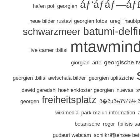
áƒ‘áƒáƒ—áƒ
hafen poti georgien
neue bilder rustavi georgien fotos
uregi
haubtp
batumi-delf
schwarzmeer
mtawmin
live camer tbilisi
georgische t
giorgian
arte
georgien tbilisi awtschala bilder
georgien uplisziche
dawid garedshi hoehlenkloster georgien
nuevas
s
freiheitsplatz
georgen
ð�ðµð±ðºð°ð½ ð
wikimedia
park mziuri information
botanische
rogor
tbilisis 
gudauri webcam
schilkrã¶tensee bei t