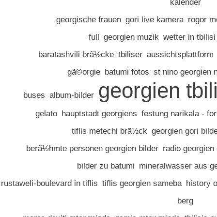
kalender
georgische frauen
gori live kamera
rogor m
full
georgien muzik
wetter in tbilisi
baratashvili brã½cke
tbiliser
aussichtsplattform
gã©orgie
batumi fotos
st nino georgien 
georgien tbili
buses
album-bilder
gelato
hauptstadt georgiens
festung narikala - fo
tiflis metechi brã½ck
georgien gori bild
berã½hmte personen georgien bilder
radio georgien
bilder zu batumi
mineralwasser aus g
rustaweli-boulevard in tiflis
tiflis georgien sameba
history o
berg