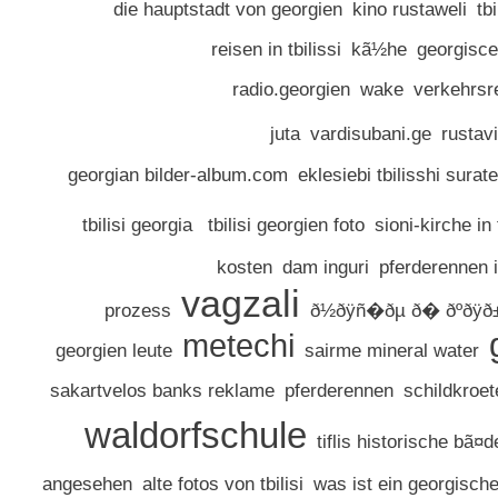
die hauptstadt von georgien
kino rustaweli
tb
reisen in tbilissi
kã½he
georgisce
radio.georgien
wake
verkehrsr
juta
vardisubani.ge
rustav
georgian bilder-album.com
eklesiebi tbilisshi surate
tbilisi georgia
tbilisi georgien foto
sioni-kirche in t
kosten
dam inguri
pferderennen 
vagzali
prozess
ð½ðÿñ�ðµ ð� ðºðÿð±
metechi
georgien leute
sairme mineral water
sakartvelos banks reklame
pferderennen
schildkroete
waldorfschule
tiflis historische bã¤d
angesehen
alte fotos von tbilisi
was ist ein georgische