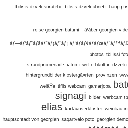
tbilisis dzveli suratebi
tbilisis dzveli ubnebi
hauptpos
reise georgien batumi
ã½ber georgien vid
áƒ—áƒ‘áƒ˜áƒšáƒ˜áƒ¡áƒ˜áƒ¡ áƒ‘áƒáƒ¢áƒáƒœáƒ˜áƒ™áƒ£á
photos
tbilissi fot
strandpromenade batumi
welterbkultur
dzveli 
hintergrundbilder klostergã¤rten
provinzen
www 
bat
weiãŸe
tiflis webcam
gamarjoba
signagi
blider
werbcam tbi
elias
kartã¤userkloster
weinbau in
hauptschtadt von georgien
saqartvelo poto
georgien dem